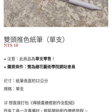
雙頭推色紙筆（單支）
NT$
10
⬧ 注意：此商品為
單支零售
！
⬧ 購買條件：需為繪花藝術學院網站會員
尺寸：紙筆長度約12公分
規格：單支
🛒 想直接打包《禪繞畫療癒創作全配組》
所有工具一次準備好，輕鬆開始創作療癒旅程 ✨