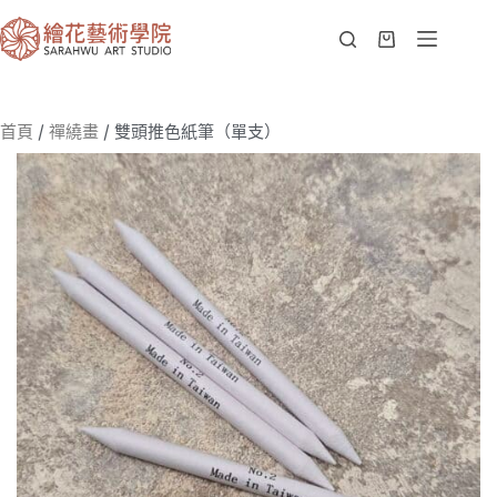
首頁
/
禪繞畫
/ 雙頭推色紙筆（單支）