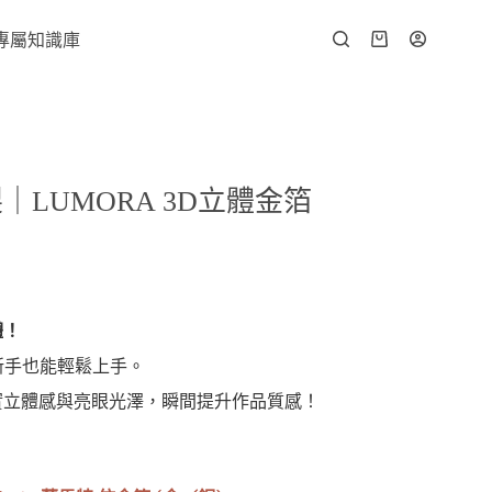
專屬知識庫
LUMORA 3D立體金箔
體！
新手也能輕鬆上手。
實立體感與亮眼光澤，瞬間提升作品質感！
」