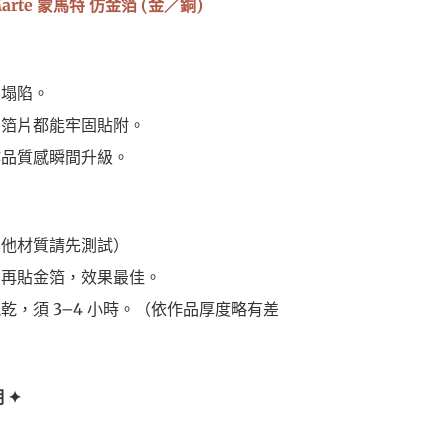
arte 蒙馬特 仿金箔 (金／銅)
不塌陷。
屬箔片都能牢固貼附。
作品質感瞬間升級。
其他材質請先測試）
後再貼金箔，效果最佳。
乾，須 3–4 小時。（依作品厚度略有差
 ✦