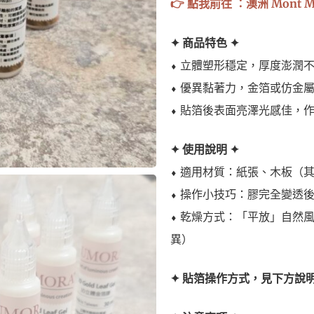
👉 點我前往 ：澳洲 Mont M
✦ 商品特色 ✦
⬧ 立體塑形穩定，厚度澎潤
⬧ 優異黏著力，金箔或仿金
⬧ 貼箔後表面亮澤光感佳，
✦ 使用說明 ✦
⬧ 適用材質：紙張、木板（
⬧ 操作小技巧：膠完全變透
⬧ 乾燥方式：「平放」自然風
異）
✦ 貼箔操作方式，見下方說明