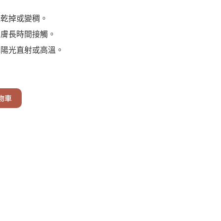
體乾掉或變稠。
皮膚長時間接觸。
免陽光直射或高溫。
物車