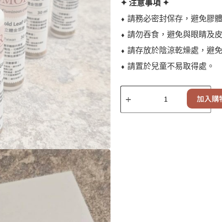
✦ 注意事項 ✦
⬧ 請務必密封保存，避免膠
⬧ 請勿吞食，避免與眼睛及
⬧ 請存放於陰涼乾燥處，避
⬧ 請置於兒童不易取得處。
加入購