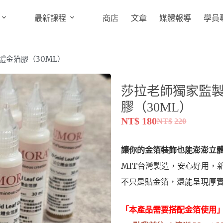
最新課程
商店
文章
媒體報導
學員
立體金箔膠（30ML）
莎拉老師獨家監製｜
膠（30ML）
NT$
180
NT$
220
讓你的金箔裝飾也能澎澎立
MIT台灣製造，安心好用，
不只是貼金箔，還能呈現厚
「本產品需要搭配金箔使用