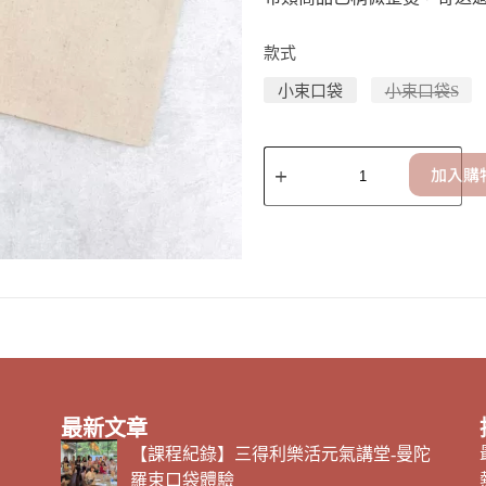
款式
小束口袋
小束口袋S
加入購
最新文章
【課程紀錄】三得利樂活元氣講堂-曼陀
羅束口袋體驗