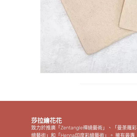
莎拉繪花花
致力於推廣「Zentangle禪繞藝術」、「曼荼羅彩
繪藝術」和「Henna印度彩繪藝術」。 擁有最專