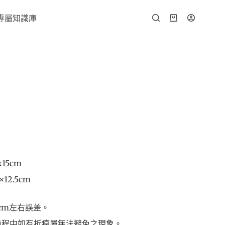
專屬知識庫
15cm
12.5cm
cm左右誤差。
過程中如有折痕屬無法避免之現象。