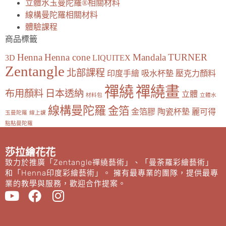
立體水玉曼陀羅®相關材料
線構曼陀羅相關材料
體驗課程
商品標籤
Henna
Henna cone
Mandala
TURNER
3D
LIQUITEX
Zentangle
北部課程
印度手繪
吸水杯墊
壓克力顏料
禪繞
禪繞畫
布用顏料
日本透納
立體
材料包
立體水
線構曼陀羅
金箔
金箔膠
陶瓷杯墊
麗可得
玉曼陀羅
線上課
點點曼陀羅
莎拉繪花花
致力於推廣「Zentangle禪繞藝術」、「曼荼羅彩繪藝術」
和「Henna印度彩繪藝術」。 擁有最專業的團隊，提供最專
業的教學與服務，歡迎合作提案。