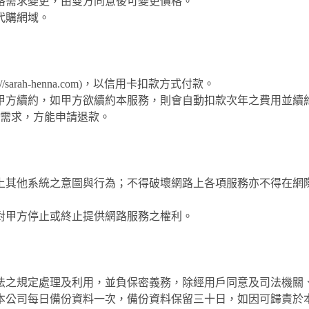
格需求變更，由雙方同意後可變更價格。
代購網域。
rah-henna.com)，以信用卡扣款方式付款。
甲方續約，如甲方欲續約本服務，則會自動扣款次年之費用並續
務需求，方能申請退款。
上其他系統之意圖與行為；不得破壞網路上各項服務亦不得在網
對甲方停止或終止提供網路服務之權利。
法之規定處理及利用，並負保密義務，除經用戶同意及司法機關
本公司每日備份資料一次，備份資料保留三十日，如因可歸責於