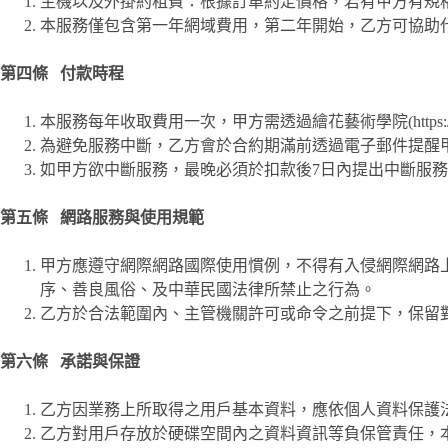
主機以及外掛約租費：根據訂單約定價格，若有甲方有規
本服務僅包含第一年網域費用，第二年開始，乙方可協助
第四條 付款時程
本服務每年收取費用一次，甲方需透過繪花藝術學院(https://sa
為避免服務中斷，乙方會於合約期滿前透過電子郵件提醒
如甲方欲中斷服務，最晚必須於扣款後7日內提出中斷服
第五條 網路服務與使用規範
甲方應遵守網際網路國際使用慣例，不得有入侵網際網路
序、善良風俗、及中華民國法律所禁止之行為。
乙方於合法範圍內、主管機關許可或命令之前提下，保留
第六條 承諾與保證
乙方因業務上所取得之用戶基本資料，應依個人資料保護
乙方對用戶存放於硬碟空間內之資料資訊等負保管責任，