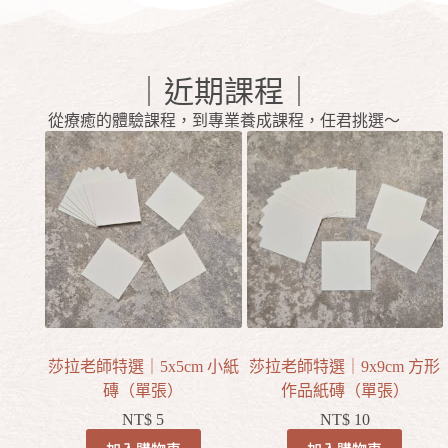
｜近期課程｜
從療癒的體驗課程，到專業養成課程，任君挑選～
莎拉老師特選｜5x5cm 小紙
莎拉老師特選｜9x9cm 方形
磚（單張）
作品紙磚（單張）
NT$
5
NT$
10